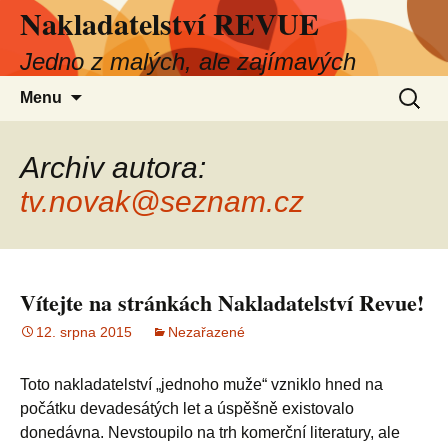
Nakladatelství REVUE
Přejít
k
Jedno z malých, ale zajímavých
obsahu
webu
Vyhled
Menu
Archiv autora:
tv.novak@seznam.cz
Vítejte na stránkách Nakladatelství Revue!
12. srpna 2015
Nezařazené
Toto nakladatelství „jednoho muže“ vzniklo hned na
počátku devadesátých let a úspěšně existovalo
donedávna. Nevstoupilo na trh komerční literatury, ale