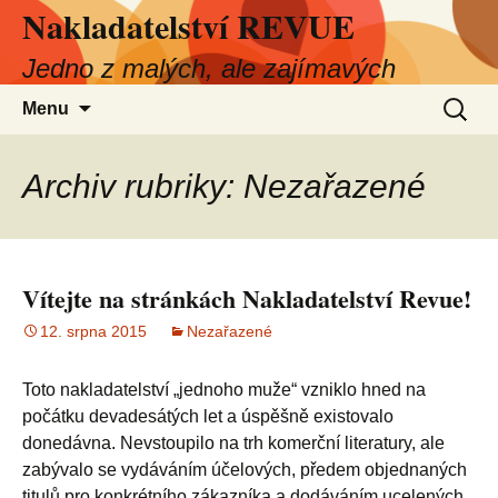
Nakladatelství REVUE
Přejít
k
Jedno z malých, ale zajímavých
obsahu
webu
Vyhled
Menu
Archiv rubriky: Nezařazené
Vítejte na stránkách Nakladatelství Revue!
12. srpna 2015
Nezařazené
Toto nakladatelství „jednoho muže“ vzniklo hned na
počátku devadesátých let a úspěšně existovalo
donedávna. Nevstoupilo na trh komerční literatury, ale
zabývalo se vydáváním účelových, předem objednaných
titulů pro konkrétního zákazníka a dodáváním ucelených