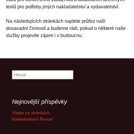
textů pro potřeby jiných nakladatelství a vydavatelství.
Na následujících stránkách najdete průřez naší
dosavadní činností a budeme rádi, pokud o některé naše
služby projevíte zájem i v budoucnu.
Vyhledávání
Nejnovější příspěvky
Vítejte na stránkách
Nakladatelství Revue!